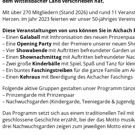
dem Wittelsbacher Land verschrieben hat.
Mit über 270 Mitgliedern (Stand 2026) und rund 11 Verans
Herzen. Im Jahr 2023 feierten wir unser 50-jähriges Verein
Diese Veranstaltungen von uns können Sie in Aichach
– Einen
Galaball
mit Inthronisation des neuen Prinzenpaar
– Eine
Opening Party
mit der Premiere unserer neuen S
– Vier
Showabende
mit Auftritten befreundeter Garden
– Einen
Shownachmittag
mit Auftritten befreundeter N
– Zwei große
Kinderbälle
mit Spiel, Spaß und Tanz für kle
– Ein buntes
Faschingstreiben
für die ganze Familie am A
– Einen
Kehraus
mit Beerdigung des Aichacher Faschings
Folgende aktive Gruppen gestalten unser Programm tänze
– Prinzengarde mit Prinzenpaar
– Nachwuchsgarden (Kindergarde, Teeniegarde & Jugendg
Das Programm setzt sich aus einem traditionellen Teil mi
geschlossene Geschichte erzählt, bei der das Motto musik
drei Nachwuchsgarden zeigen zum jeweiligen Motto eine e