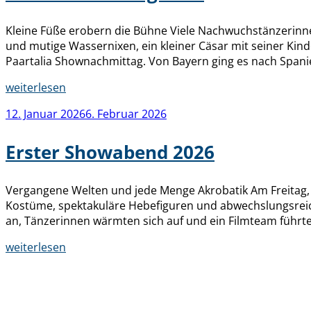
Kleine Füße erobern die Bühne Viele Nachwuchstänzerinne
und mutige Wassernixen, ein kleiner Cäsar mit seiner Ki
Paartalia Shownachmittag. Von Bayern ging es nach Spani
„Shownachmittag
weiterlesen
2026“
Veröffentlicht
12. Januar 2026
6. Februar 2026
am
Erster Showabend 2026
Vergangene Welten und jede Menge Akrobatik Am Freitag, de
Kostüme, spektakuläre Hebefiguren und abwechslungsreic
an, Tänzerinnen wärmten sich auf und ein Filmteam führte
„Erster
weiterlesen
Showabend
2026“