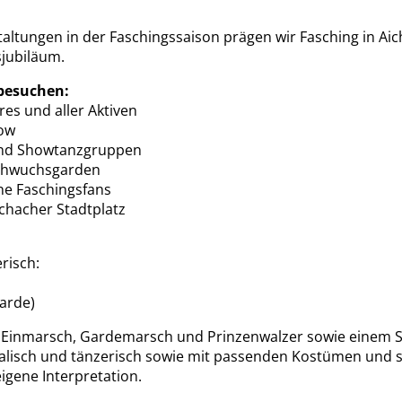
taltungen in der Faschingssaison prägen wir Fasching in Ai
sjubiläum.
 besuchen:
es und aller Aktiven
how
 und Showtanzgruppen
achwuchsgarden
ine Faschingsfans
ichacher Stadtplatz
risch:
arde)
t Einmarsch, Gardemarsch und Prinzenwalzer sowie einem Sh
alisch und tänzerisch sowie mit passenden Kostümen und sc
igene Interpretation.