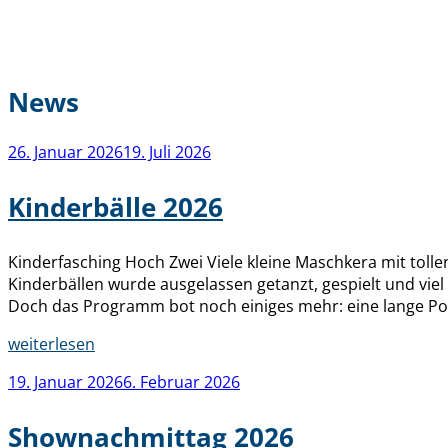
News
Veröffentlicht
26. Januar 2026
19. Juli 2026
am
Kinderbälle 2026
Kinderfasching Hoch Zwei Viele kleine Maschkera mit tol
Kinderbällen wurde ausgelassen getanzt, gespielt und vie
Doch das Programm bot noch einiges mehr: eine lange Po
„Kinderbälle
weiterlesen
2026“
Veröffentlicht
19. Januar 2026
6. Februar 2026
am
Shownachmittag 2026