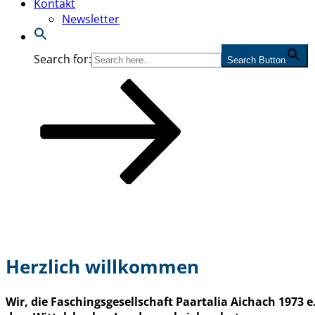
Kontakt
Newsletter
Search for:
Search Button
Nach
unten
zum
Inhalt
scrollen
Herzlich willkommen
Wir, die Faschingsgesellschaft Paartalia Aichach 1973 