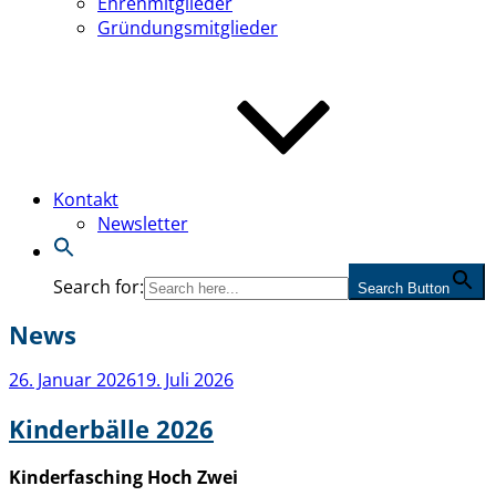
Ehrenmitglieder
Gründungsmitglieder
Kontakt
Newsletter
Search for:
Search Button
News
Veröffentlicht
26. Januar 2026
19. Juli 2026
am
Kinderbälle 2026
Kinderfasching Hoch Zwei