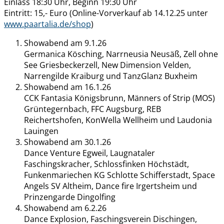
Einlass 18:30 Uhr, Beginn 19:30 Uhr
Eintritt: 15,- Euro (Online-Vorverkauf ab 14.12.25 unter
www.paartalia.de/shop
)
Showabend am 9.1.26
Germanica Kösching, Narrneusia Neusäß, Zell ohne
See Griesbeckerzell, New Dimension Velden,
Narrengilde Kraiburg und TanzGlanz Buxheim
Showabend am 16.1.26
CCK Fantasia Königsbrunn, Männers of Strip (MOS)
Grüntegernbach, FFC Augsburg, REB
Reichertshofen, KonWella Wellheim und Laudonia
Lauingen
Showabend am 30.1.26
Dance Venture Egweil, Laugnataler
Faschingskracher, Schlossfinken Höchstädt,
Funkenmariechen KG Schlotte Schifferstadt, Space
Angels SV Altheim, Dance fire Irgertsheim und
Prinzengarde Dingolfing
Showabend am 6.2.26
Dance Explosion, Faschingsverein Dischingen,