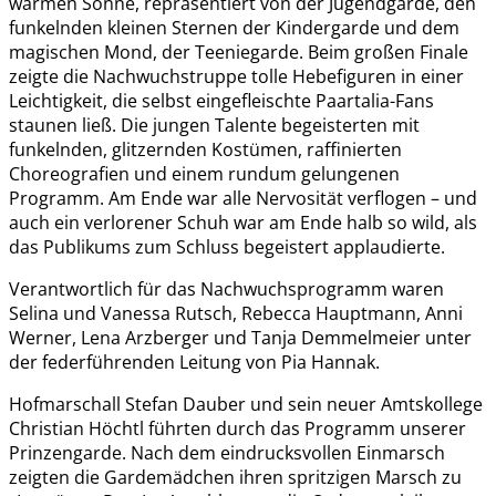
warmen Sonne, repräsentiert von der Jugendgarde, den
funkelnden kleinen Sternen der Kindergarde und dem
magischen Mond, der Teeniegarde. Beim großen Finale
zeigte die Nachwuchstruppe tolle Hebefiguren in einer
Leichtigkeit, die selbst eingefleischte Paartalia-Fans
staunen ließ. Die jungen Talente begeisterten mit
funkelnden, glitzernden Kostümen, raffinierten
Choreografien und einem rundum gelungenen
Programm. Am Ende war alle Nervosität verflogen – und
auch ein verlorener Schuh war am Ende halb so wild, als
das Publikums zum Schluss begeistert applaudierte.
Verantwortlich für das Nachwuchsprogramm waren
Selina und Vanessa Rutsch, Rebecca Hauptmann, Anni
Werner, Lena Arzberger und Tanja Demmelmeier unter
der federführenden Leitung von Pia Hannak.
Hofmarschall Stefan Dauber und sein neuer Amtskollege
Christian Höchtl führten durch das Programm unserer
Prinzengarde. Nach dem eindrucksvollen Einmarsch
zeigten die Gardemädchen ihren spritzigen Marsch zu