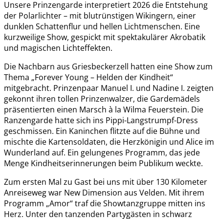
Unsere Prinzengarde interpretiert 2026 die Entstehung
der Polarlichter – mit blutrünstigen Wikingern, einer
dunklen Schattenflur und hellen Lichtmenschen. Eine
kurzweilige Show, gespickt mit spektakulärer Akrobatik
und magischen Lichteffekten.
Die Nachbarn aus Griesbeckerzell hatten eine Show zum
Thema „Forever Young – Helden der Kindheit“
mitgebracht. Prinzenpaar Manuel I. und Nadine I. zeigten
gekonnt ihren tollen Prinzenwalzer, die Gardemädels
präsentierten einen Marsch à la Wilma Feuerstein. Die
Ranzengarde hatte sich ins Pippi-Langstrumpf-Dress
geschmissen. Ein Kaninchen flitzte auf die Bühne und
mischte die Kartensoldaten, die Herzkönigin und Alice im
Wunderland auf. Ein gelungenes Programm, das jede
Menge Kindheitserinnerungen beim Publikum weckte.
Zum ersten Mal zu Gast bei uns mit über 130 Kilometer
Anreiseweg war New Dimension aus Velden. Mit ihrem
Programm „Amor“ traf die Showtanzgruppe mitten ins
Herz. Unter den tanzenden Partygästen in schwarz