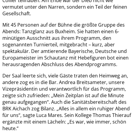
Collier teilhaben. Am Ende war der Dieb nicht wie
vermutet unter den Narren, sondern ein Teil der feinen
Gesellschaft.
Mit 45 Personen auf der Bühne die größte Gruppe des
Abends: Tanzglanz aus Buxheim. Sie hatten einen 6-
minütigen Ausschnitt aus ihrem Programm, den
sogenannten Turnierteil, mitgebracht – kurz, aber
spektakulär. Der amtierende Bayerische, Deutsche und
Europameister im Schautanz mit Hebefiguren bot einen
herausragenden Abschluss des Abendprogramms.
Der Saal leerte sich, viele Gäste traten den Heimweg an,
andere zog es in die Bar. Andrea Breitsameter, unsere
Vizepräsidentin und verantwortlich für das Programm,
zeigte sich zufrieden: „Mein Zeitplan ist auf die Minute
genau aufgegangen“. Auch die Sanitätsbereitschaft des
BRK Aichach zog Bilanz. „Alles in allem ein ruhiger Abend
für uns“, sagte Luca Mares. Sein Kollege Thomas Thierauf
ergänzte mit einem Lächeln: „Es war, wie immer, schön
heute.“