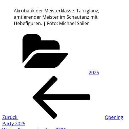
Akrobatik der Meisterklasse: Tanzglanz,
amtierender Meister im Schautanz mit
Hebefiguren. | Foto: Michael Sailer
Kategorien
2026
Beitragsnavigation
Vorheriger
Beitrag
Zurück
Opening
Party 2025