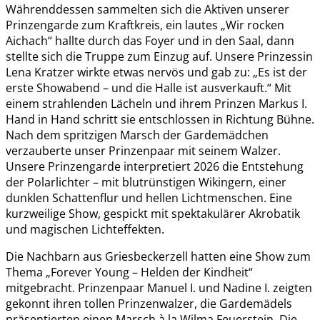
Währenddessen sammelten sich die Aktiven unserer
Prinzengarde zum Kraftkreis, ein lautes „Wir rocken
Aichach“ hallte durch das Foyer und in den Saal, dann
stellte sich die Truppe zum Einzug auf. Unsere Prinzessin
Lena Kratzer wirkte etwas nervös und gab zu: „Es ist der
erste Showabend – und die Halle ist ausverkauft.“ Mit
einem strahlenden Lächeln und ihrem Prinzen Markus I.
Hand in Hand schritt sie entschlossen in Richtung Bühne.
Nach dem spritzigen Marsch der Gardemädchen
verzauberte unser Prinzenpaar mit seinem Walzer.
Unsere Prinzengarde interpretiert 2026 die Entstehung
der Polarlichter – mit blutrünstigen Wikingern, einer
dunklen Schattenflur und hellen Lichtmenschen. Eine
kurzweilige Show, gespickt mit spektakulärer Akrobatik
und magischen Lichteffekten.
Die Nachbarn aus Griesbeckerzell hatten eine Show zum
Thema „Forever Young – Helden der Kindheit“
mitgebracht. Prinzenpaar Manuel I. und Nadine I. zeigten
gekonnt ihren tollen Prinzenwalzer, die Gardemädels
präsentierten einen Marsch à la Wilma Feuerstein. Die