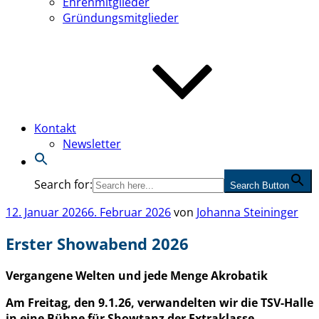
Ehrenmitglieder
Gründungsmitglieder
Kontakt
Newsletter
Search for:
Search Button
Veröffentlicht
12. Januar 2026
6. Februar 2026
von
Johanna Steininger
am
Erster Showabend 2026
Vergangene Welten und jede Menge Akrobatik
Am Freitag, den 9.1.26, verwandelten wir die TSV-Halle
in eine Bühne für Showtanz der Extraklasse.