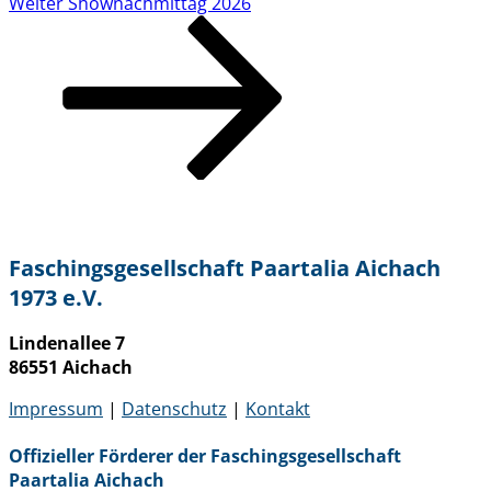
Nächster
Weiter
Shownachmittag 2026
Beitrag
Faschingsgesellschaft Paartalia Aichach
1973 e.V.
Lindenallee 7
86551 Aichach
Impressum
|
Datenschutz
|
Kontakt
Offizieller Förderer der Faschingsgesellschaft
Paartalia Aichach