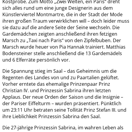
Kostprobe. Zum Motto „Zwei Welten, ein Paris“ dreht
sich alles rund um eine junge Designerin aus dem
Künstlerviertel Montmartre, die in der Stadt der Mode
ihren großen Traum verwirklichen will – doch leider muss
sie dazu auf die andere Seite der Seine wechseln. Die
Gardemädchen zeigten anschließend ihren fetzigen
Marsch zu „Taxi nach Paris“ von den Zipfelbuben. Der
Marsch wurde heuer von Pia Hannak trainiert. Matthias
Bodensteiner stelle anschließend die 13 Gardemädels
und 6 Elferräte persönlich vor.
Die Spannung stieg im Saal – das Geheimnis um die
Regenten des Landes von und zu Paartalien gelüftet.
Vorher erntete das ehemalige Prinzenpaar Prinz
Christian IV. und Prinzessin Sabrina ihren letzten
Applaus. Der neue Orden der Saison und die Insignie –
der Pariser Eiffelturm – wurden präsentiert. Pünktlich
um 23:11 Uhr betraten seine Tollität Prinz Stefan III. und
ihre Lieblichkeit Prinzessin Sabrina den Saal.
Die 27-jährige Prinzessin Sabrina, im wahren Leben als