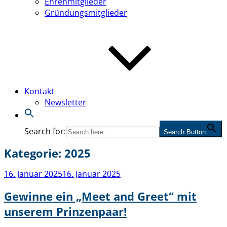
Ehrenmitglieder
Gründungsmitglieder
Kontakt
Newsletter
Search for:
Search Button
Kategorie:
2025
Veröffentlicht
16. Januar 2025
16. Januar 2025
am
Gewinne ein „Meet and Greet“ mit
unserem Prinzenpaar!