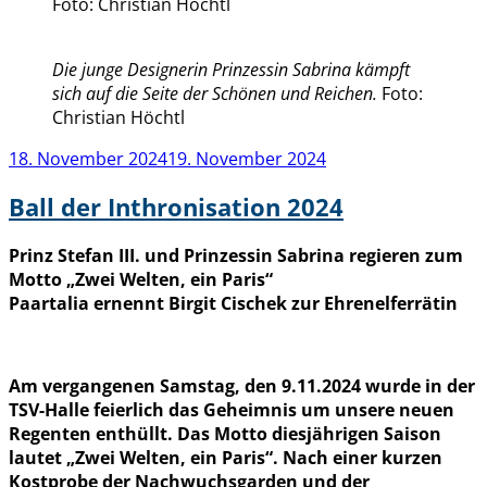
Foto: Christian Höchtl
Die junge Designerin Prinzessin Sabrina kämpft
sich auf die Seite der Schönen und Reichen.
Foto:
Christian Höchtl
Veröffentlicht
18. November 2024
19. November 2024
am
Ball der Inthronisation 2024
Prinz Stefan III. und Prinzessin Sabrina regieren zum
Motto „Zwei Welten, ein Paris“
Paartalia ernennt Birgit Cischek zur Ehrenelferrätin
Am vergangenen Samstag, den 9.11.2024 wurde in der
TSV-Halle feierlich das Geheimnis um unsere neuen
Regenten enthüllt. Das Motto diesjährigen Saison
lautet „Zwei Welten, ein Paris“. Nach einer kurzen
Kostprobe der Nachwuchsgarden und der