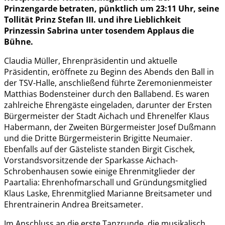
Prinzengarde betraten, pünktlich um 23:11 Uhr, seine
Tollität Prinz Stefan III. und ihre Lieblichkeit
Prinzessin Sabrina unter tosendem Applaus die
Bühne.
Claudia Müller, Ehrenpräsidentin und aktuelle
Präsidentin, eröffnete zu Beginn des Abends den Ball in
der TSV-Halle, anschließend führte Zeremonienmeister
Matthias Bodensteiner durch den Ballabend. Es waren
zahlreiche Ehrengäste eingeladen, darunter der Ersten
Bürgermeister der Stadt Aichach und Ehrenelfer Klaus
Habermann, der Zweiten Bürgermeister Josef Dußmann
und die Dritte Bürgermeisterin Brigitte Neumaier.
Ebenfalls auf der Gästeliste standen Birgit Cischek,
Vorstandsvorsitzende der Sparkasse Aichach-
Schrobenhausen sowie einige Ehrenmitglieder der
Paartalia: Ehrenhofmarschall und Gründungsmitglied
Klaus Laske, Ehrenmitglied Marianne Breitsameter und
Ehrentrainerin Andrea Breitsameter.
Im Anschluss an die erste Tanzrunde, die musikalisch