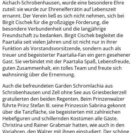
Aichach-Schrobenhausen, wurde eine besondere Ehre
zuteil: sie wurde zur Ehrenelferrätin auf Lebenszeit
ernannt. Der Verein ließ es sich nicht nehmen, sich bei
Birgit Cischek für die großzügige Förderung, die
besondere Verbundenheit und die langjährige
Freundschaft zu bedanken. Birgit Cischek begleitet die
Paartalia seit vielen Jahren und ist nicht nur in ihrer
Funktion als Vorstandsvorsitzende, sondern auch als
treuer und begeisterter Paartalia-Fan ein gern gesehener
Gast. Sie verbindet mit der Paartalia Spaß, Lebensfreude,
guten Zusammenhalt, ein tolles Team und freute sich
wahnsinnig über die Ernennung.
Auch die befreundeten Garden Schromlachia aus
Schrobenhausen und Zell ohne See aus Griesbeckerzell
gratulierten den beiden Regenten. Beim Prinzenwalzer
führte Prinz Stefan III. seine Prinzessin Sabrina gekonnt
über die Tanzfläche, sie begeisterten mit zahlreichen
Hebefiguren und schillernden Kostümen alle Gäste.
Christina und Rainer Grabmair hatten, wie auch in den
Vorjahren, den Walzer mit ihnen einstudiert. Der schöne