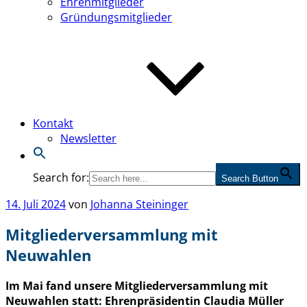
Ehrenmitglieder
Gründungsmitglieder
Kontakt
Newsletter
Search for:
Search Button
Veröffentlicht
14. Juli 2024
von
Johanna Steininger
am
Mitgliederversammlung mit
Neuwahlen
Im Mai fand unsere Mitgliederversammlung mit
Neuwahlen statt: Ehrenpräsidentin Claudia Müller