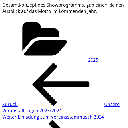
Gesamtkonzept des Showprogramms, gab einen kleinen
Ausblick auf das Motto im kommenden Jahr.
Kategorien
2025
Beitragsnavigation
Vorheriger
Beitrag
Zurück
Unsere
Veranstaltungen 2023/2024
Nächster
Weiter
Einladung zum Vereinsstammtisch 2024
Beitrag