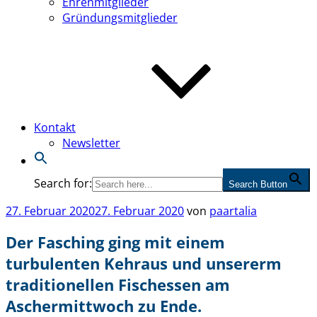
Ehrenmitglieder
Gründungsmitglieder
Kontakt
Newsletter
Search for:
Search Button
Veröffentlicht
27. Februar 2020
27. Februar 2020
von
paartalia
am
Der Fasching ging mit einem
turbulenten Kehraus und unsererm
traditionellen Fischessen am
Aschermittwoch zu Ende.