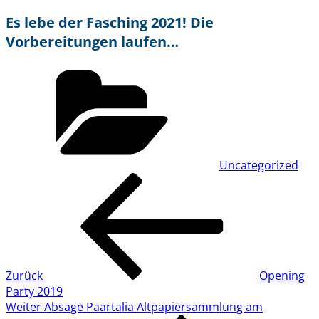
Es lebe der Fasching 2021! Die
Vorbereitungen laufen…
Kategorien
Uncategorized
Beitragsnavigation
Vorheriger
Beitrag
Zurück
Opening
Party 2019
Nächster
Weiter
Absage Paartalia Altpapiersammlung am